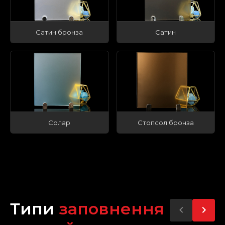
Сатин бронза
Сатин
Солар
Стопсол бронза
Типи
заповнення