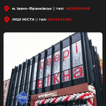
м. Івано-Франківськ
 || 
тел:
0631503406
ІНШІ МІСТА 
||
 тел:
0632343185