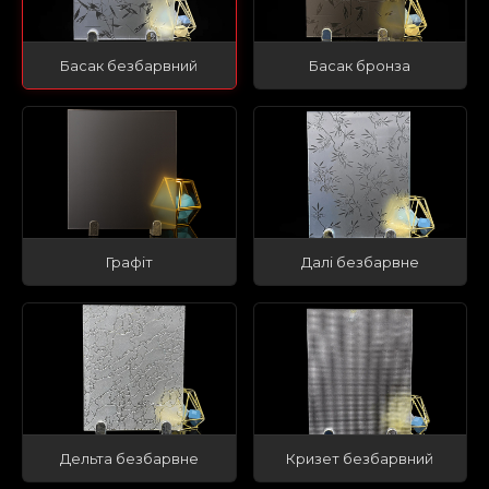
Басак безбарвний
Басак бронза
Графіт
Далі безбарвне
Дельта безбарвне
Кризет безбарвний