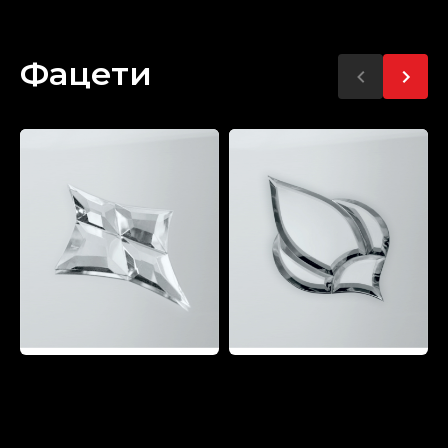
Фацети