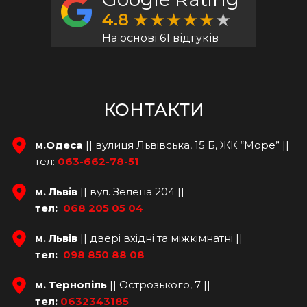
4.8
На основі 61 відгуків
КОНТАКТИ
м.Одеса 
|| вулиця Львівська, 15 Б, ЖК “Море” || 
тел: 
063-662-78-51
м. Львів 
|| вул. Зелена 204 || 
тел: 
068 205 05 04
м. Львів 
|| двері вхідні та міжкімнатні || 
тел: 
098 850 88 08
м. Тернопіль 
|| Острозького, 7 ||
тел:
0632343185